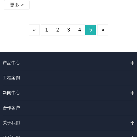
挂钩的关系呢？当当当，其中关系密切的就当属床垫了。选择健康舒
更多 >
适的床垫是非常必要的，什么样的床垫才是健康的？一张床垫健不健
康，取决于以下几点： 1、优质
«
1
2
3
4
5
»
产品中心
工程案例
新闻中心
合作客户
关于我们