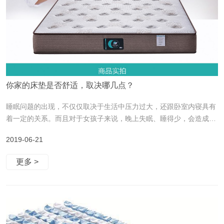
你家的床垫是否舒适，取决哪几点？
睡眠问题的出现，不仅仅取决于生活中压力过大，还跟卧室内寝具有
着一定的关系。而且对于女孩子来说，晚上失眠、睡得少，会造成肤
色差、脸色不好，皮肤暗淡。美丽是睡出来的，不注重睡眠质量，再
2019-06-21
好的护肤品也弥补不了睡眠差的皮肤状态。那么哪些寝具和睡眠有着
挂钩的关系呢？当当当，其中关系密切的就当属床垫了。选择健康舒
更多 >
适的床垫是非常必要的，什么样的床垫才是健康的？一张床垫健不健
康，取决于以下几点： 1、优质