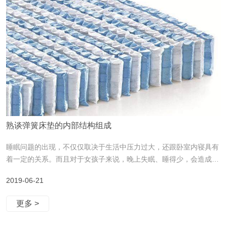
熟谈弹簧床垫的内部结构组成
睡眠问题的出现，不仅仅取决于生活中压力过大，还跟卧室内寝具有
着一定的关系。而且对于女孩子来说，晚上失眠、睡得少，会造成肤
色差、脸色不好，皮肤暗淡。美丽是睡出来的，不注重睡眠质量，再
2019-06-21
好的护肤品也弥补不了睡眠差的皮肤状态。那么哪些寝具和睡眠有着
挂钩的关系呢？当当当，其中关系密切的就当属床垫了。选择健康舒
更多 >
适的床垫是非常必要的，什么样的床垫才是健康的？一张床垫健不健
康，取决于以下几点： 1、优质