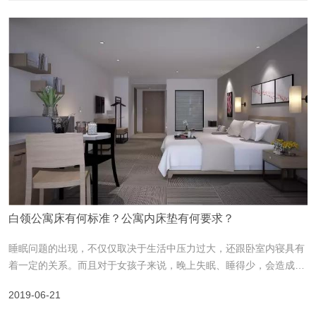
白领公寓床有何标准？公寓内床垫有何要求？
睡眠问题的出现，不仅仅取决于生活中压力过大，还跟卧室内寝具有
着一定的关系。而且对于女孩子来说，晚上失眠、睡得少，会造成肤
色差、脸色不好，皮肤暗淡。美丽是睡出来的，不注重睡眠质量，再
2019-06-21
好的护肤品也弥补不了睡眠差的皮肤状态。那么哪些寝具和睡眠有着